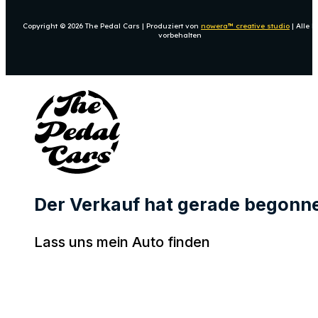
Copyright © 2026 The Pedal Cars | Produziert von
nowera™ creative studio
| Alle 
vorbehalten
Der Verkauf hat gerade begonn
Lass uns mein Auto finden