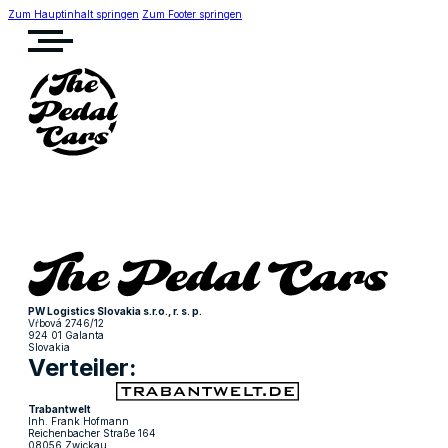
Zum Hauptinhalt springen
Zum Footer springen
PW Logistics Slovakia s.r.o., r. s. p.
Vŕbová 2746/12
924 01 Galanta
Slovakia
Verteiler:
Trabantwelt
Inh. Frank Hofmann
Reichenbacher Straße 164
08056 Zwickau